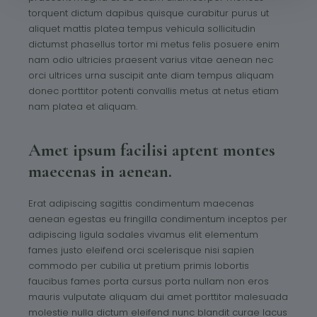
torquent dictum dapibus quisque curabitur purus ut
aliquet mattis platea tempus vehicula sollicitudin
dictumst phasellus tortor mi metus felis posuere enim
nam odio ultricies praesent varius vitae aenean nec
orci ultrices urna suscipit ante diam tempus aliquam
donec porttitor potenti convallis metus at netus etiam
nam platea et aliquam.
Amet ipsum facilisi aptent montes
maecenas in aenean.
Erat adipiscing sagittis condimentum maecenas
aenean egestas eu fringilla condimentum inceptos per
adipiscing ligula sodales vivamus elit elementum
fames justo eleifend orci scelerisque nisi sapien
commodo per cubilia ut pretium primis lobortis
faucibus fames porta cursus porta nullam non eros
mauris vulputate aliquam dui amet porttitor malesuada
molestie nulla dictum eleifend nunc blandit curae lacus