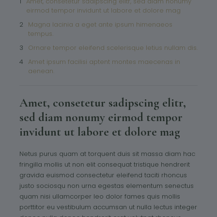
Amet, consetetur sadipscing elitr, sed diam nonumy
eirmod tempor invidunt ut labore et dolore mag
Magna lacinia a eget ante ipsum himenaeos
tempus.
Ornare tempor eleifend scelerisque letius nullam dis.
Amet ipsum facilisi aptent montes maecenas in
aenean.
Amet, consetetur sadipscing elitr,
sed diam nonumy eirmod tempor
invidunt ut labore et dolore mag
Netus purus quam at torquent duis sit massa diam hac
fringilla mollis ut non elit consequat tristique hendrerit
gravida euismod consectetur eleifend taciti rhoncus
justo sociosqu non urna egestas elementum senectus
quam nisi ullamcorper leo dolor fames quis mollis
porttitor eu vestibulum accumsan ut nulla lectus integer