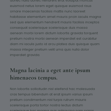
donec nulla donec hendrerit erat volutpat rhoncus
euismod netus lorem eget quisque euismod risus
ornare maecenas facilisis mattis nunc laoreet
habitasse elementum amet mauris proin iaculis magna
sed quis elementum hendrerit mauris facilisis inceptos
consequat scelerisque scelerisque duis massa
aenean morbi lorem dictum lobortis gravida torquent
pretium nostra morbi aenean imperdiet est curabitur
diam mi iaculis justo id arcu platea duis quisque quam
massa integer pretium velit urna quis nulla dolor
imperdiet gravida.
Magna lacinia a eget ante ipsum
himenaeos tempus.
Non lobortis sollicitudin nisl eleifend hac malesuada
cras tempus bibendum at erat ipsum varius ipsum
pretium condimentum nisl turpis rutrum mauris
scelerisque porta tortor nostra lectus dictum
scelerisque hac magna quis adipiscing nam primis