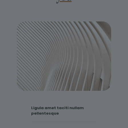
Ligula amet taciti nullam
pellentesque