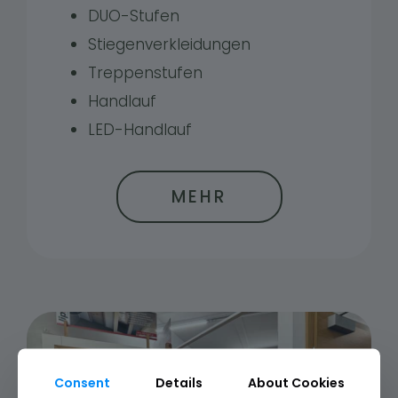
DUO-Stufen
Stiegenverkleidungen
Treppenstufen
Handlauf
LED-Handlauf
MEHR
Consent
Details
About Cookies