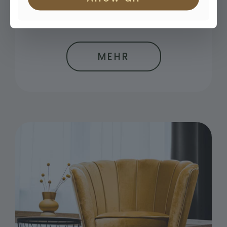
Glastüren
Designtüren
MEHR