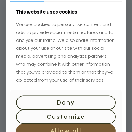
This website uses cookies
We use cookies to personalise content and
ads, to provide social media features and to
analyse our traffic. We also share information
about your use of our site with our social
media, advertising and analytics partners
who may combine it with other information
that you’ve provided to them or that they’ve
collected from your use of their services.
Türen
Innentüren
Deny
Türen nach Maß
Innentüren
Customize
Holztüren
Allow all